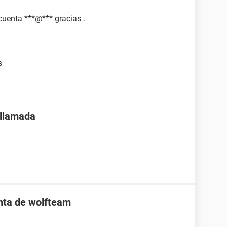
uenta ***@*** gracias .
s
 llamada
enta de wolfteam