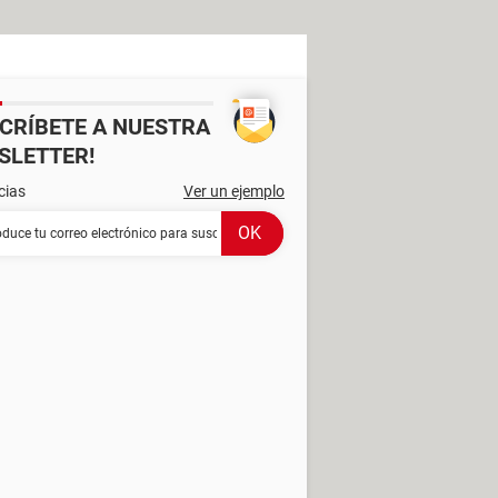
SCRÍBETE A NUESTRA
SLETTER!
cias
Ver un ejemplo