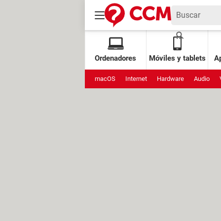
Ordenadores
Móviles y tablets
Ap
macOS
Internet
Hardware
Audio