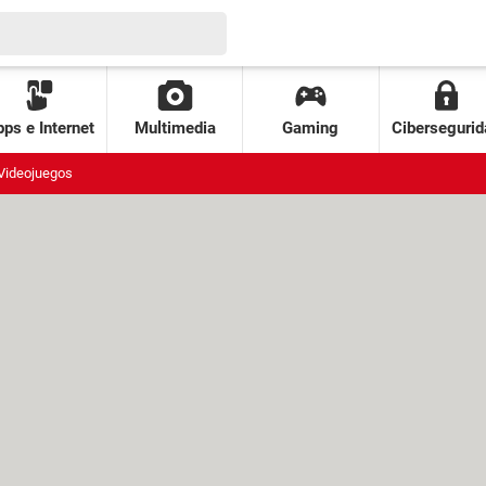
ps e Internet
Multimedia
Gaming
Cibersegurid
Videojuegos