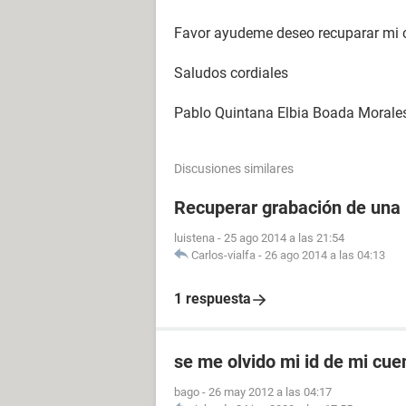
Favor ayudeme deseo recuparar mi c
Saludos cordiales
Pablo Quintana Elbia Boada Morale
Discusiones similares
Recuperar grabación de una
luistena
-
25 ago 2014 a las 21:54
Carlos-vialfa
-
26 ago 2014 a las 04:13
1 respuesta
se me olvido mi id de mi cu
bago
-
26 may 2012 a las 04:17