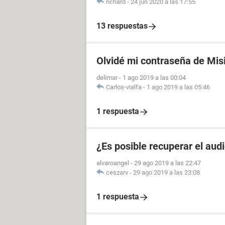
richard
-
24 jun 2020 a las 17:55
13 respuestas
Olvidé mi contraseña de Mis
delimar
-
1 ago 2019 a las 00:04
Carlos-vialfa
-
1 ago 2019 a las 05:46
1 respuesta
¿Es posible recuperar el aud
alvaroangel
-
29 ago 2019 a las 22:47
ceszarv
-
29 ago 2019 a las 23:08
1 respuesta