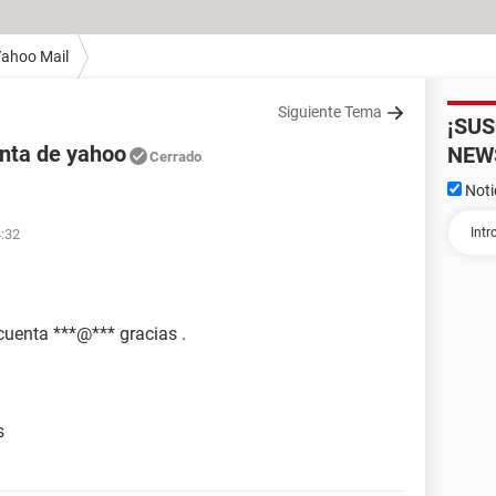
ahoo Mail
Siguiente Tema
¡SU
enta de yahoo
NEW
Cerrado
Noti
4:32
uenta ***@*** gracias .
s