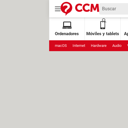
Ordenadores
Móviles y tablets
Ap
macOS
Internet
Hardware
Audio