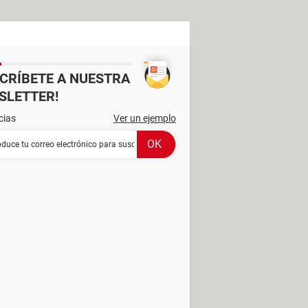
SCRÍBETE A NUESTRA
SLETTER!
cias
Ver un ejemplo