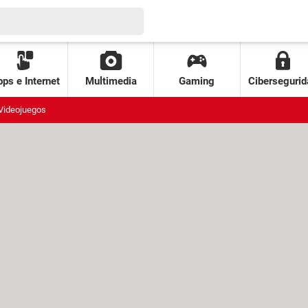
ps e Internet
Multimedia
Gaming
Cibersegurid
Videojuegos