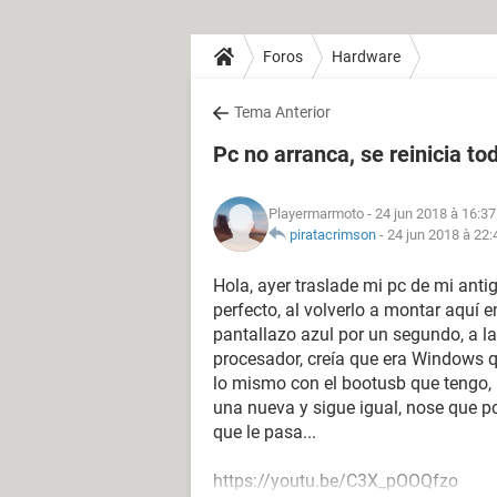
Foros
Hardware
Tema Anterior
Pc no arranca, se reinicia tod
Playermarmoto
- 24 jun 2018 à 16:37
piratacrimson
-
24 jun 2018 à 22:
Hola, ayer traslade mi pc de mi ant
perfecto, al volverlo a montar aquí e
pantallazo azul por un segundo, a l
procesador, creía que era Windows q
lo mismo con el bootusb que tengo, 
una nueva y sigue igual, nose que p
que le pasa...
https://youtu.be/C3X_pOOQfzo