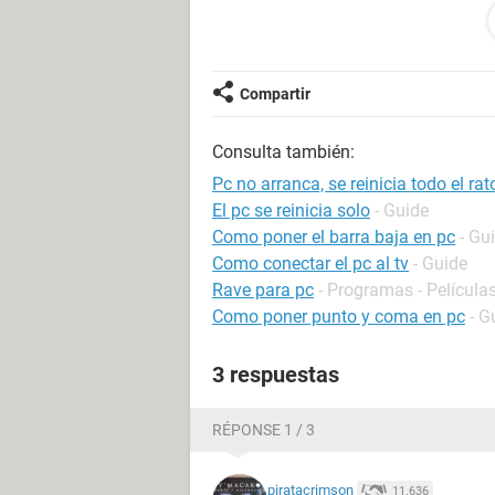
Aquí un vídeo de unos leds que se en
https://youtu.be/y1RAPB6dF-4
Compartir
Estoy en una incertidumbre de si es 
Consulta también:
probado a quitar el disco duro y sig
que siempre he usado... Si alguien s
Pc no arranca, se reinicia todo el rat
saludo y gracias de antemano.
El pc se reinicia solo
- Guide
Como poner el barra baja en pc
- Gu
Como conectar el pc al tv
- Guide
Rave para pc
- Programas - Películas
Como poner punto y coma en pc
- G
3 respuestas
RÉPONSE 1 / 3
piratacrimson
11.636