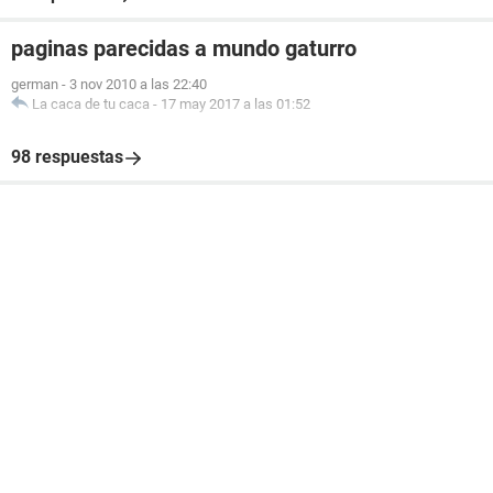
paginas parecidas a mundo gaturro
german
-
3 nov 2010 a las 22:40
La caca de tu caca
-
17 may 2017 a las 01:52
98 respuestas