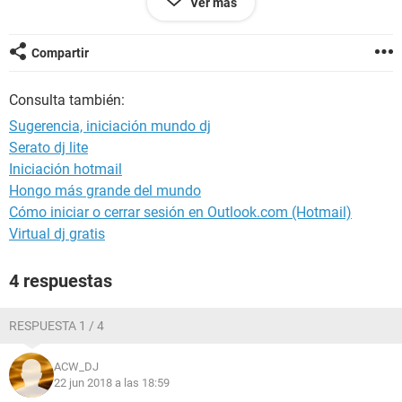
Ver más
Pero aquí dejando el software aparte, cual controladora es
mas compleja o completa de las 3, recuerden que no tengo
Compartir
idea y hasta ahora me voy a meter en este cuento.
Consulta también:
Sugerencia, iniciación mundo dj
Serato dj lite
Iniciación hotmail
Hongo más grande del mundo
Cómo iniciar o cerrar sesión en Outlook.com (Hotmail)
Virtual dj gratis
4 respuestas
RESPUESTA 1 / 4
ACW_DJ
22 jun 2018 a las 18:59