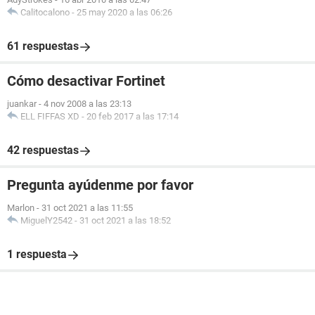
Calitocalono
-
25 may 2020 a las 06:26
61 respuestas
Cómo desactivar Fortinet
juankar
-
4 nov 2008 a las 23:13
ELL FIFFAS XD
-
20 feb 2017 a las 17:14
42 respuestas
Pregunta ayúdenme por favor
Marlon
-
31 oct 2021 a las 11:55
MiguelY2542
-
31 oct 2021 a las 18:52
1 respuesta