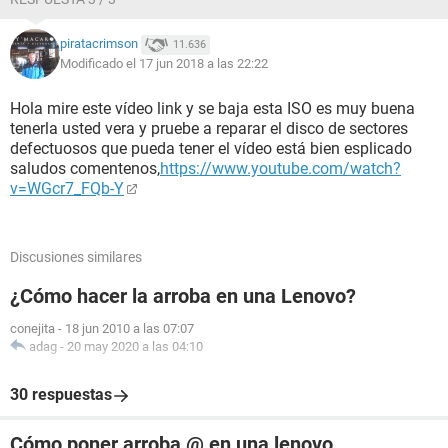
piratacrimson
11.636
Modificado el 17 jun 2018 a las 22:22
Hola mire este vídeo link y se baja esta ISO es muy buena
tenerla usted vera y pruebe a reparar el disco de sectores
defectuosos que pueda tener el vídeo está bien esplicado
saludos comentenos,
https://www.youtube.com/watch?
v=WGcr7_FQb-Y
Discusiones similares
¿Cómo hacer la arroba en una Lenovo?
conejita
-
18 jun 2010 a las 07:07
adag
-
20 may 2020 a las 04:10
30 respuestas
Cómo poner arroba @ en una lenovo