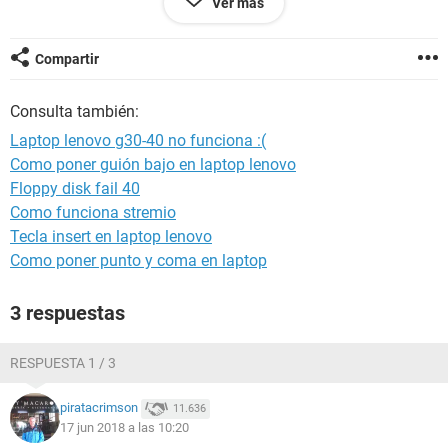
Ver más
nuevamente boteandolo desde la usb todo bien pero al
momento que me sale para instalarlo el teclado deja de
funcionar y ese es mi problema, espero que se pueda dar
Compartir
solucion muchas gracias :| :?:
Consulta también:
Laptop lenovo g30-40 no funciona :(
Como poner guión bajo en laptop lenovo
Floppy disk fail 40
Como funciona stremio
Tecla insert en laptop lenovo
Como poner punto y coma en laptop
3 respuestas
RESPUESTA 1 / 3
piratacrimson
11.636
17 jun 2018 a las 10:20