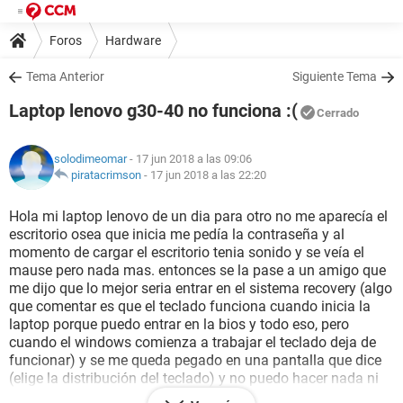
Foros
Hardware
Tema Anterior
Siguiente Tema
Laptop lenovo g30-40 no funciona :(
Cerrado
solodimeomar
- 17 jun 2018 a las 09:06
piratacrimson
-
17 jun 2018 a las 22:20
Hola mi laptop lenovo de un dia para otro no me aparecía el
escritorio osea que inicia me pedía la contraseña y al
momento de cargar el escritorio tenia sonido y se veía el
mause pero nada mas. entonces se la pase a un amigo que
me dijo que lo mejor seria entrar en el sistema recovery (algo
que comentar es que el teclado funciona cuando inicia la
laptop porque puedo entrar en la bios y todo eso, pero
cuando el windows comienza a trabajar el teclado deja de
funcionar) y se me queda pegado en una pantalla que dice
(elige la distribución del teclado) y no puedo hacer nada ni
una tecla responde, entonces dije mejor le instalo el win 8