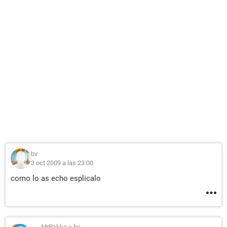
bv
3 oct 2009 a las 23:00
como lo as echo esplicalo
MrPakko
>
bv