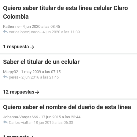
Quiero saber titular de esta línea celular Claro
Colombia
Katherine
-
4 jun 2020 a las 03:45
carloslopezjurado
-
4 jun 2020 a las 11:39
1 respuesta
Saber el titular de un celular
Marpy32
-
1 may 2009 a las 07:15
perez
-
2 jun 2016 a las 21:46
12 respuestas
Quiero saber el nombre del dueño de esta línea
Johanna-Vargas666
-
17 jun 2015 a las 23:44
Carlos-vialfa
-
18 jun 2015 a las 06:03