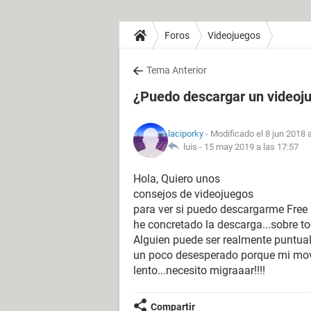
Foros
Videojuegos
Tema Anterior
¿Puedo descargar un videoj
laciporky
- Modificado el 8 jun 2018 
luis -
15 may 2019 a las 17:57
Hola, Quiero unos
consejos de videojuegos
para ver si puedo descargarme Free 
he concretado la descarga...sobre t
Alguien puede ser realmente puntual 
un poco desesperado porque mi movi
lento...necesito migraaar!!!!
Compartir