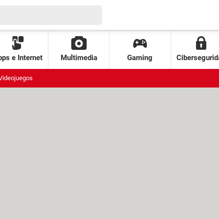
ps e Internet
Multimedia
Gaming
Cibersegurid
Videojuegos