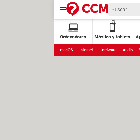
Ordenadores
Móviles y tablets
Ap
macOS
Internet
Hardware
Audio