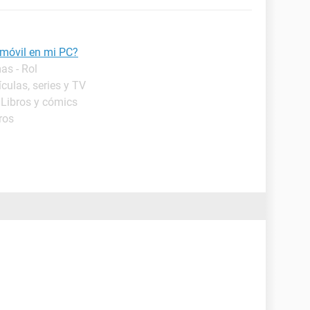
 móvil en mi PC?
as - Rol
ículas, series y TV
 Libros y cómics
ros