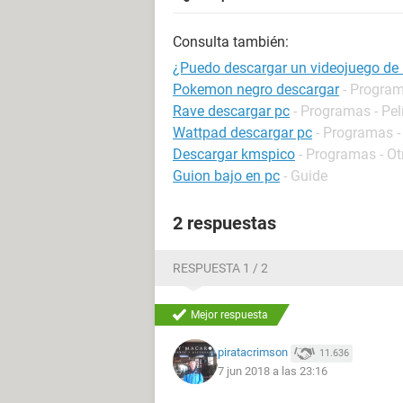
Consulta también:
¿Puedo descargar un videojuego de
Pokemon negro descargar
- Program
Rave descargar pc
- Programas - Pel
Wattpad descargar pc
- Programas -
Descargar kmspico
- Programas - Ot
Guion bajo en pc
- Guide
2 respuestas
RESPUESTA 1 / 2
Mejor respuesta
piratacrimson
11.636
7 jun 2018 a las 23:16