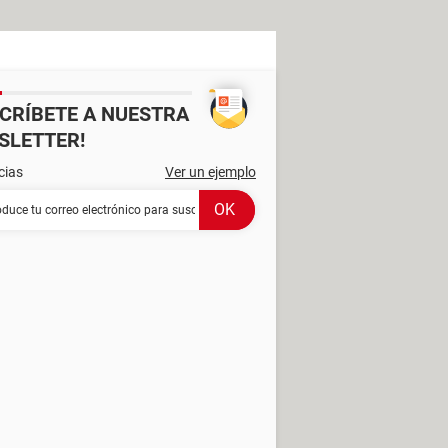
SCRÍBETE A NUESTRA
SLETTER!
cias
Ver un ejemplo