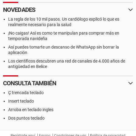
NOVEDADES
La regla de los 10 mil pasos. Un cardiólogo explicó lo que es
realmente necesario para la salud
¡No caigas! Así es como te manipulan para comprar más en
temporada navideña
Así puedes tomarte un descanso de WhatsApp sin borrar la
aplicación
Los científicos descubren una red de canales de 4.000 años de
antigüedad en Belice
CONSULTA TAMBIÉN
Ç trencada teclado
Insert teclado
Arroba en teclado ingles
Dos puntos teclado
Regístrate aquí
Equipo
Condiciones de uso
Política de privacidad