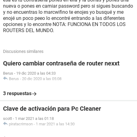
nueva o pones en camiar password pero si sigues buscando
y no encuentras lo marcwifino te enojes yo busqué y me
enojé un poco peeo lo encontré entrando a las diferentes
opciones y lo encontre NOTA: FUNCIONA EN TODOS LOS
ROUTERS DEL MUNDO.
Discusiones similares
Quiero cambiar contraseña de router nexxt
Berus
-
19 dic 2020 a las 04:33
Berus
-
20 dic 2020 a las 05:08
3 respuestas
Clave de activación para Pc Cleaner
scott
-
1 mar 2021 a las 01:18
piratacrimson
-
1 mar 2021 a las 14:30