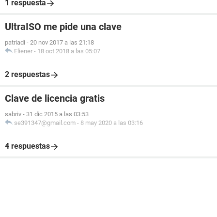
1 respuesta
UltraISO me pide una clave
patriadi
-
20 nov 2017 a las 21:18
Eliener
-
18 oct 2018 a las 05:07
2 respuestas
Clave de licencia gratis
sabriv
-
31 dic 2015 a las 03:53
se391347@gmail.com
-
8 may 2020 a las 03:16
4 respuestas