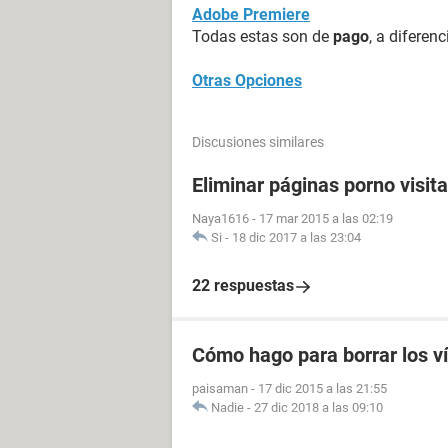
Adobe Premiere
Todas estas son de
pago
, a diferen
Otras Opciones
Discusiones similares
Eliminar páginas porno visit
Naya1616
-
17 mar 2015 a las 02:19
Si
-
18 dic 2017 a las 23:04
22 respuestas
Cómo hago para borrar los v
paisaman
-
17 dic 2015 a las 21:55
Nadie
-
27 dic 2018 a las 09:10