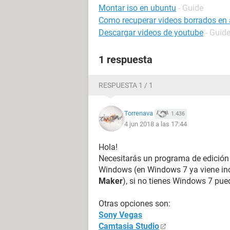
Montar iso en ubuntu
- Guide
Como recuperar videos borrados en 
Descargar videos de youtube
- Guid
1 respuesta
RESPUESTA 1 / 1
Torrenava
1.436
4 jun 2018 a las 17:44
Hola!
Necesitarás un programa de edición 
Windows (en Windows 7 ya viene inclu
Maker
), si no tienes Windows 7 pu
Otras opciones son:
Sony Vegas
Camtasia Studio