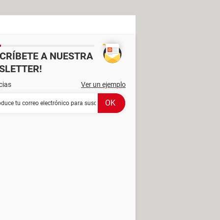
SCRÍBETE A NUESTRA
SLETTER!
cias
Ver un ejemplo