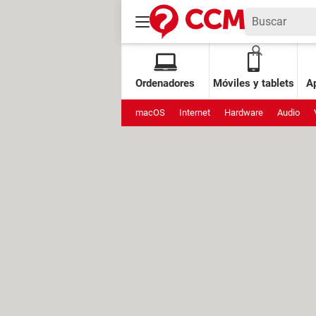
Ordenadores
Móviles y tablets
Ap
macOS
Internet
Hardware
Audio