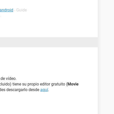
android
- Guide
e
de vídeo.
ido) tiene su propio editor gratuito (
Movie
edes descargarlo desde
aquí
.