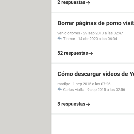
2 respuestas
Borrar páginas de porno visi
venicio torres
-
29 sep 2013 a las 02:47
Tinmar
-
14 abr 2020 a las 06:34
32 respuestas
Cómo descargar videos de Y
marilpz
-
1 sep 2015 a las 07:26
Carlos-vialfa
-
9 sep 2015 a las 02:56
3 respuestas