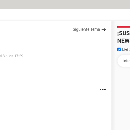
Siguiente Tema
¡SU
NEW
Noti
018 a las 17:29
4