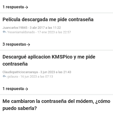
1 respuesta
Película descargada me pide contraseña
Juancarlos19845
-
3 abr 2017 a las 11:22
Yeseniamaldonado
-
17 ene 2023 a las 22:57
3 respuestas
Descargué aplicacion KMSPico y me pide
contraseña
Claudiopatriciocaroaraya
-
3 jun 2023 a las 21:43
gslaura
-
16 jun 2023 a las 07:13
1 respuesta
Me cambiaron la contraseña del módem, ¿cómo
puedo saberla?