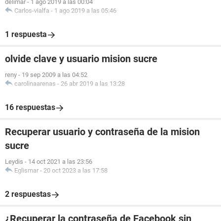
delimar
-
1 ago 2019 a las 00:04
Carlos-vialfa
-
1 ago 2019 a las 05:46
1 respuesta
olvide clave y usuario mision sucre
reny
-
19 sep 2009 a las 04:52
carolinaarenas
-
26 abr 2019 a las 13:28
16 respuestas
Recuperar usuario y contraseña de la mision
sucre
Leydis
-
14 oct 2021 a las 23:56
Eglismar
-
20 oct 2023 a las 17:58
2 respuestas
¿Recuperar la contraseña de Facebook sin