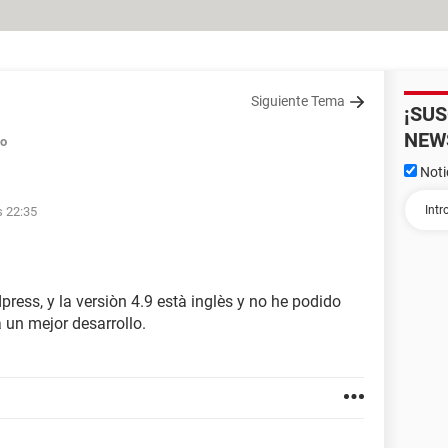
Siguiente Tema
¡SU
NEW
do
Noti
s 22:35
ess, y la versiòn 4.9 està inglès y no he podido
a un mejor desarrollo.