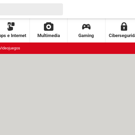
ps e Internet
Multimedia
Gaming
Cibersegurid
Videojuegos