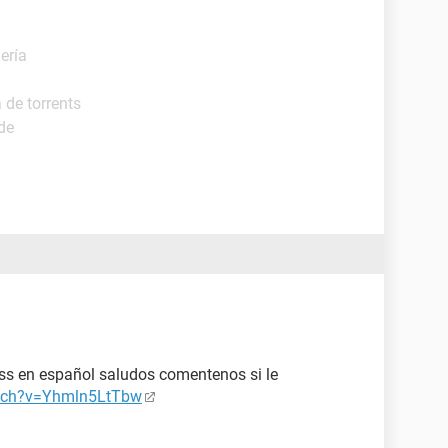
ería
 de torrents
de
ss en español saludos comentenos si le
atch?v=Yhmln5LtTbw