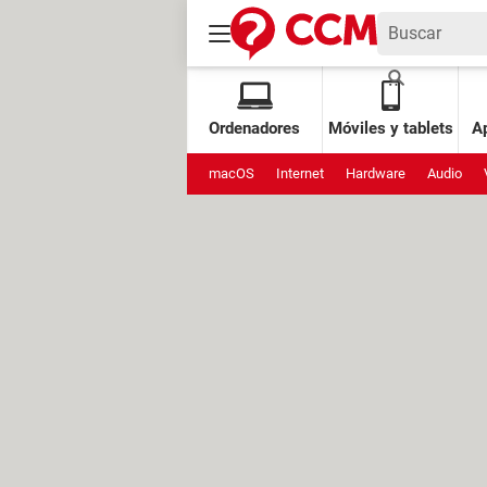
Ordenadores
Móviles y tablets
Ap
macOS
Internet
Hardware
Audio