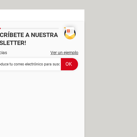
SCRÍBETE A NUESTRA
SLETTER!
cias
Ver un ejemplo