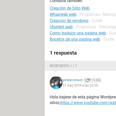
Consulta también:
Creaciòn de Sitio Web
Whapweb web
- Programas - Mensaj
Creacion de windows
- Guide
Utorrent web
- Programas - Descarga
Como traducir una pagina web
- Gui
Bocetos de una pagina web
- Guide
1 respuesta
RESPUESTA 1 / 1
piratacrimson
11.636
21 may 2018 a las 22:35
Hola bajese de esta página Wordpre
silvio,
https://www.youtube.com/w