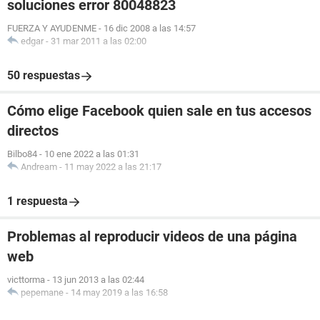
soluciones error 80048823
FUERZA Y AYUDENME
-
16 dic 2008 a las 14:57
edgar
-
31 mar 2011 a las 02:00
50 respuestas
Cómo elige Facebook quien sale en tus accesos
directos
Bilbo84
-
10 ene 2022 a las 01:31
Andream
-
11 may 2022 a las 21:17
1 respuesta
Problemas al reproducir videos de una página
web
victtorma
-
13 jun 2013 a las 02:44
pepemane
-
14 may 2019 a las 16:58