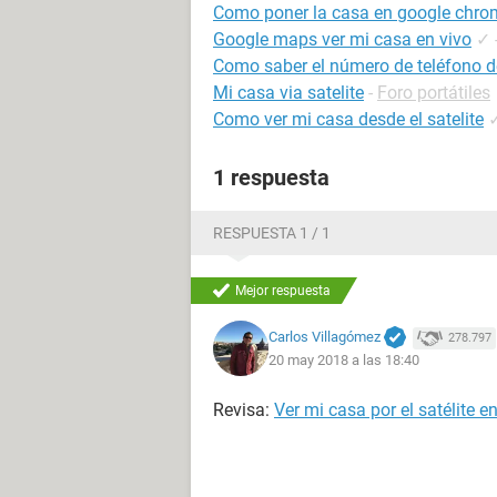
Como poner la casa en google chro
Google maps ver mi casa en vivo
✓
Como saber el número de teléfono d
Mi casa via satelite
-
Foro portátiles
Como ver mi casa desde el satelite
1 respuesta
RESPUESTA 1 / 1
Mejor respuesta
Carlos Villagómez
278.797
20 may 2018 a las 18:40
Revisa:
Ver mi casa por el satélite e