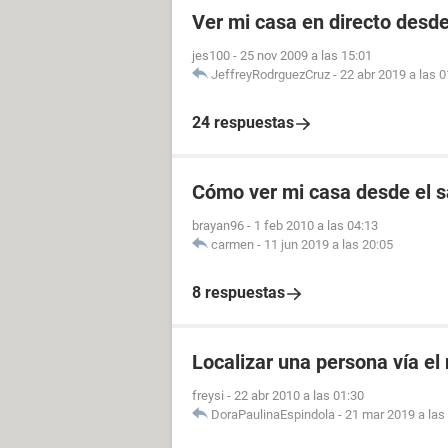
Ver mi casa en directo desde 
jes100
-
25 nov 2009 a las 15:01
JeffreyRodrguezCruz
-
22 abr 2019 a las 0
24 respuestas
Cómo ver mi casa desde el sa
brayan96
-
1 feb 2010 a las 04:13
carmen
-
11 jun 2019 a las 20:05
8 respuestas
Localizar una persona vía el
freysi
-
22 abr 2010 a las 01:30
DoraPaulinaEspindola
-
21 mar 2019 a las