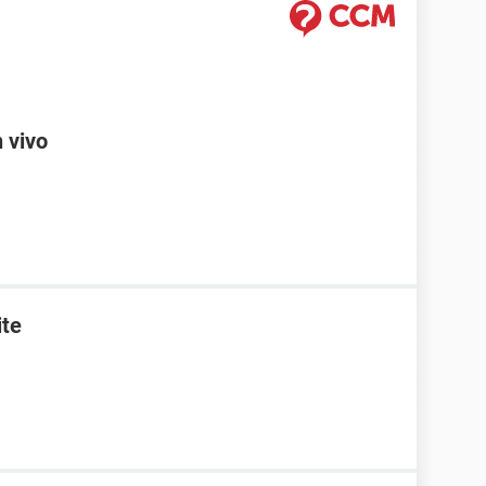
n vivo
ite