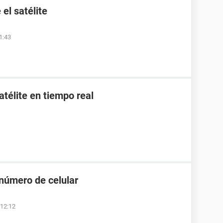
el satélite
1:43
télite en tiempo real
 número de celular
 12:12