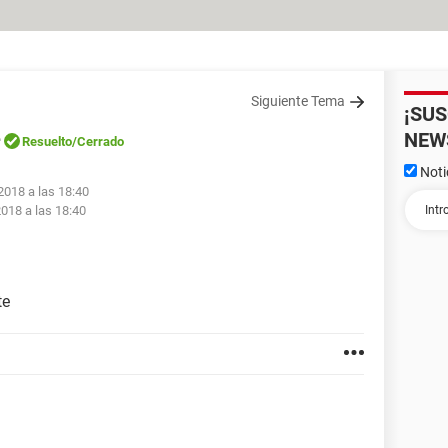
Siguiente Tema
¡SU
e
NEW
Resuelto
/Cerrado
Noti
2018 a las 18:40
018 a las 18:40
te