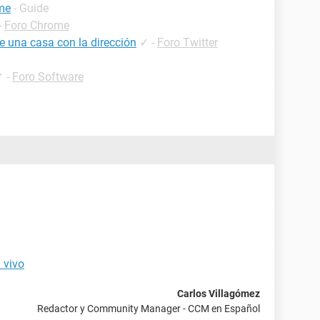
me
- Guide
-
Foro Chrome
e una casa con la dirección
✓
-
Foro Twitter
✓
-
Foro Software
n vivo
Carlos Villagómez
Redactor y Community Manager - CCM en Español