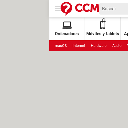
Ordenadores
Móviles y tablets
Ap
macOS
Internet
Hardware
Audio