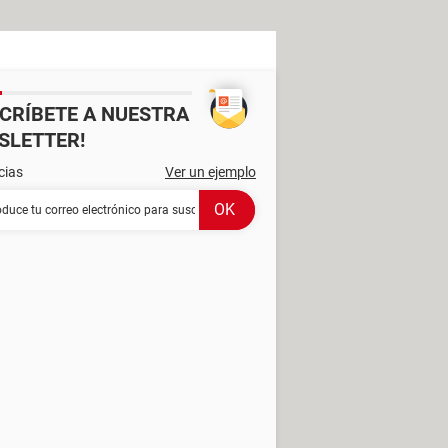
SCRÍBETE A NUESTRA
SLETTER!
cias
Ver un ejemplo