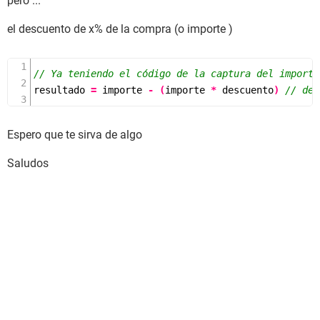
pero ...
el descuento de x% de la compra (o importe )
// Ya teniendo el código de la captura del importe
resultado 
=
 importe 
-
(
importe 
*
 descuento
)
// des
Espero que te sirva de algo
Saludos