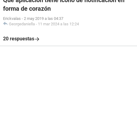
Qué aplicación tiene icono de notificación en
forma de corazón
Erickvalas
-
2 may 2019 a las 04:37
Georgedaniella
-
11 mar 2024 a las 12:24
20 respuestas