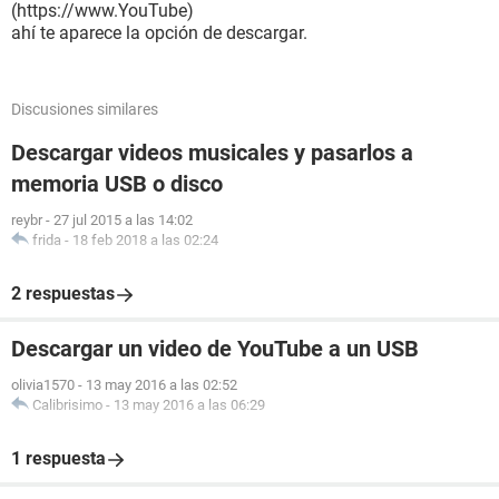
(https://www.YouTube)
ahí te aparece la opción de descargar.
Discusiones similares
Descargar videos musicales y pasarlos a
memoria USB o disco
reybr
-
27 jul 2015 a las 14:02
frida
-
18 feb 2018 a las 02:24
2 respuestas
Descargar un video de YouTube a un USB
olivia1570
-
13 may 2016 a las 02:52
Calibrisimo
-
13 may 2016 a las 06:29
1 respuesta