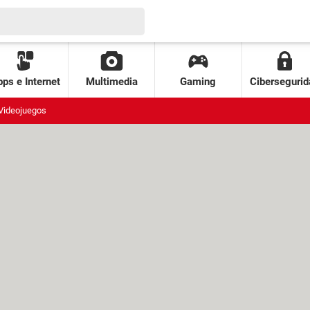
ps e Internet
Multimedia
Gaming
Cibersegurid
Videojuegos