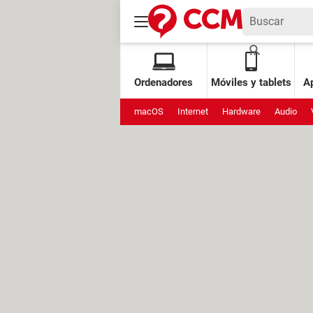
Ordenadores
Móviles y tablets
Ap
macOS
Internet
Hardware
Audio