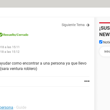
Siguiente Tema
¡SU
NEW
Resuelto
/Cerrado
Noti
18 a las 15:11
18 a las 15:12
 ayudar como encontrar a una persona ya que llevo
(sara ventura roblero)
persona
- Guide