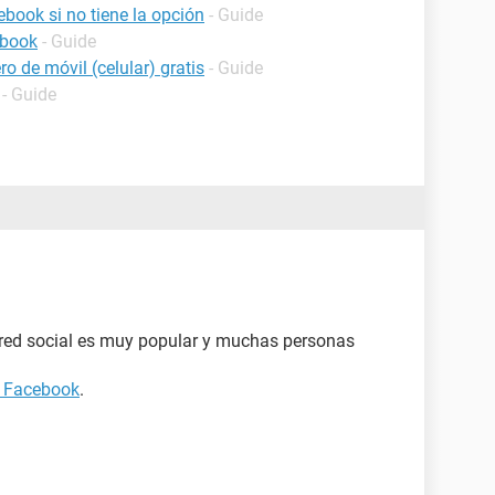
book si no tiene la opción
- Guide
ebook
- Guide
o de móvil (celular) gratis
- Guide
- Guide
red social es muy popular y muchas personas
 Facebook
.