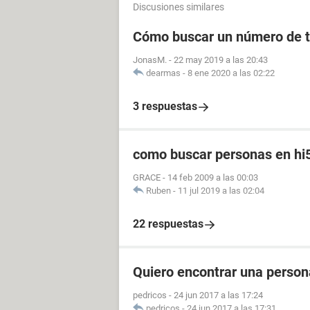
Discusiones similares
Cómo buscar un número de t
JonasM.
-
22 may 2019 a las 20:43
dearmas
-
8 ene 2020 a las 02:22
3 respuestas
como buscar personas en hi
GRACE
-
14 feb 2009 a las 00:03
Ruben
-
11 jul 2019 a las 02:04
22 respuestas
Quiero encontrar una perso
pedricos
-
24 jun 2017 a las 17:24
pedricos
-
24 jun 2017 a las 17:31