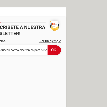
SCRÍBETE A NUESTRA
SLETTER!
cias
Ver un ejemplo