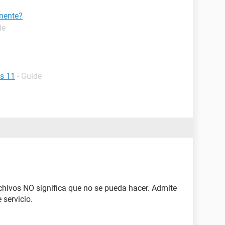
nente?
de
ws 11
- Guide
rchivos NO significa que no se pueda hacer. Admite
 servicio.