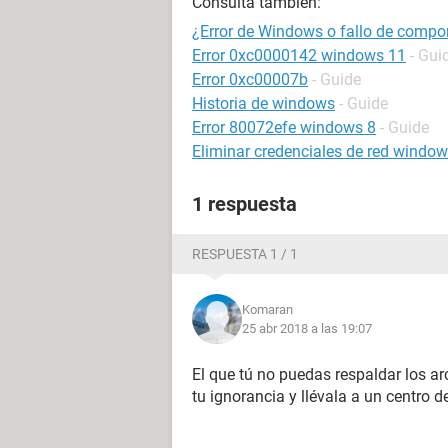
Consulta también:
¿Error de Windows o fallo de compo
Error 0xc0000142 windows 11
- Gui
Error 0xc00007b
- Guide
Historia de windows
- Guide
Error 80072efe windows 8
- Guide
Eliminar credenciales de red windo
1 respuesta
RESPUESTA 1 / 1
Komaran
25 abr 2018 a las 19:07
El que tú no puedas respaldar los a
tu ignorancia y llévala a un centro de