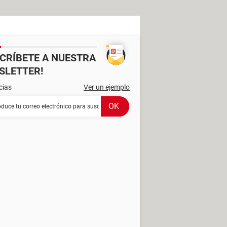
SCRÍBETE A NUESTRA
SLETTER!
cias
Ver un ejemplo