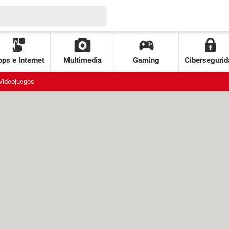
ps e Internet
Multimedia
Gaming
Cibersegurid
Videojuegos