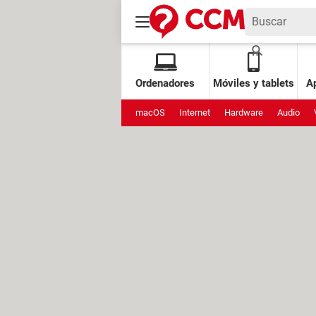
Ordenadores
Móviles y tablets
Ap
macOS
Internet
Hardware
Audio