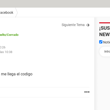
Facebook
Siguiente Tema
¡SU
NEW
elto
/Cerrado
Noti
0:26
las 10:38
me llega el codigo