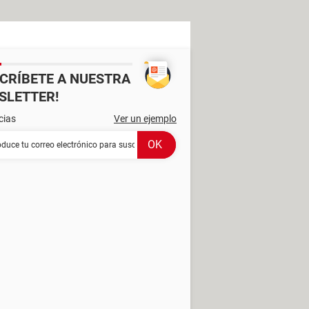
SCRÍBETE A NUESTRA
SLETTER!
cias
Ver un ejemplo