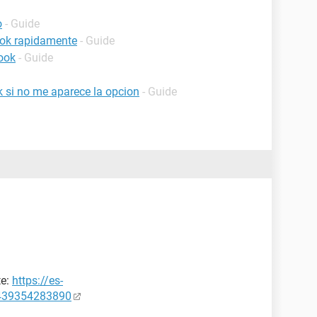
o
- Guide
ook rapidamente
- Guide
ook
- Guide
 si no me aparece la opcion
- Guide
te:
https://es-
7439354283890