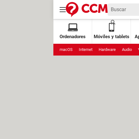
Ordenadores
Móviles y tablets
Ap
macOS
Internet
Hardware
Audio