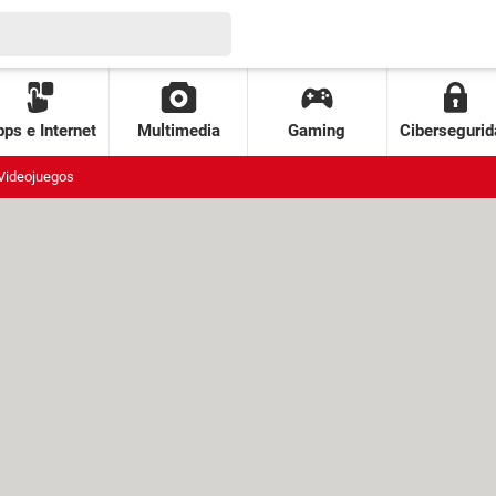
ps e Internet
Multimedia
Gaming
Cibersegurid
Videojuegos