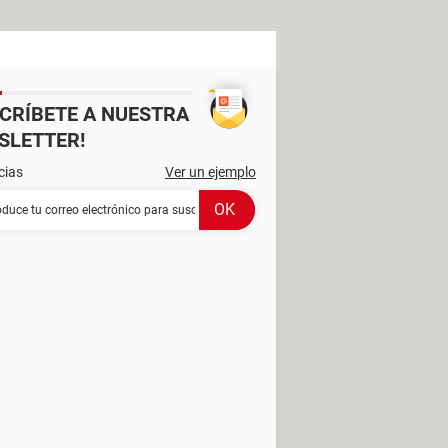
SCRÍBETE A NUESTRA
SLETTER!
cias
Ver un ejemplo