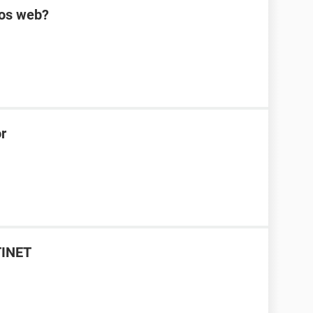
ios web?
r
TINET