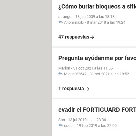
¿Cómo burlar bloqueos a sit
strangel
-
18 jun 2009 a las 18:18
AnonimaxD
-
8 mar 2018 a las 19:24
47 respuestas
Pregunta ayúdenme por favo
Marlon
-
31 oct 2021 a las 11:55
MiguelY2542
-
31 oct 2021 a las 18:52
1 respuesta
evadir el FORTIGUARD FOR
San
-
13 jul 2010 a las 23:36
oscar
-
19 feb 2019 a las 22:05