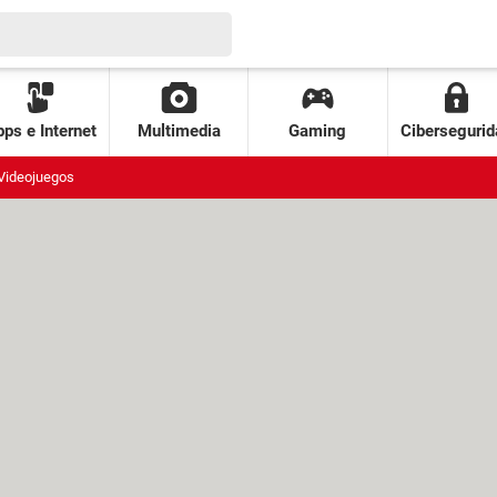
ps e Internet
Multimedia
Gaming
Cibersegurid
Videojuegos