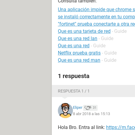
Consulta también:
Una aplicación impide que chrome se 
se instaló correctamente en tu compu
"fortinet" prueba conectarte a otra re
Que es una tarjeta de red
- Guide
Que es una red lan
- Guide
Que es una red
- Guide
Netflix prueba gratis
- Guide
Que es una red man
- Guide
1 respuesta
RESPUESTA 1 / 1
Eliper
31
8 abr 2018 a las 15:13
Hola Bro. Entra al link:
https://m.f