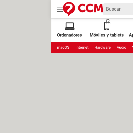
Ordenadores
Móviles y tablets
Ap
macOS
Internet
Hardware
Audio