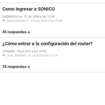
Como ingresar a SONICO
DUENDECILLA
-
27 dic 2008 a las 13:03
Mauriciosergio7
-
19 may 2024 a las 07:48
45 respuestas
¿Cómo entrar a la configuración del router?
JORMAN
-
19 jul 2010 a las 19:42
José_Bautista
-
31 jul 2020 a las 11:14
35 respuestas