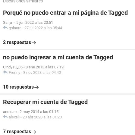
Discusiones similares
Porqué no puedo entrar a mi página de Tagged
Sailyn
-
5 jun 2022 a las 20:51
gslaura
-
27 jul 2022 a las 05:44
2 respuestas
no puedo ingresar a mi cuenta de Tagged
Cindy13_06
-
8 ene 2013 a las 07:19
Frenny
-
8 nov 2023 a las 04:40
10 respuestas
Recuperar mi cuenta de Tagged
ancioso
-
2 may 2014 a las 01:15
alexeli
-
20 abr 2020 a las 01:20
7 respuestas