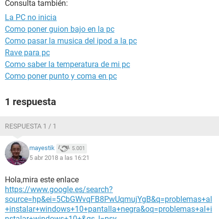
Consulta también:
La PC no inicia
Como poner guion bajo en la pc
Como pasar la musica del ipod a la pc
Rave para pc
Como saber la temperatura de mi pc
Como poner punto y coma en pc
1 respuesta
RESPUESTA 1 / 1
mayestik
5.001
5 abr 2018 a las 16:21
Hola,mira este enlace
https://www.google.es/search?
source=hp&ei=5CbGWvqFB8PwUqmujYgB&q=problemas+al
+instalar+windows+10+pantalla+negra&oq=problemas+al+i
nstalar+windows+10+&gs_l=psy-