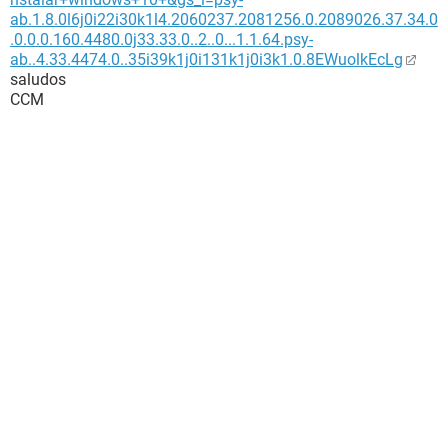
ab.1.8.0l6j0i22i30k1l4.2060237.2081256.0.2089026.37.34.0
.0.0.0.160.4480.0j33.33.0..2..0...1.1.64.psy-
ab..4.33.4474.0..35i39k1j0i131k1j0i3k1.0.8EWuolkEcLg
saludos
CCM