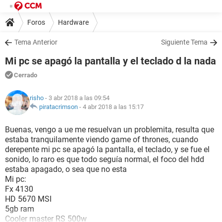
Foros
Hardware
Tema Anterior
Siguiente Tema
Mi pc se apagó la pantalla y el teclado d la nada
Cerrado
risho
- 3 abr 2018 a las 09:54
piratacrimson
-
4 abr 2018 a las 15:17
Buenas, vengo a ue me resuelvan un problemita, resulta que
estaba tranquilamente viendo game of thrones, cuando
derepente mi pc se apagó la pantalla, el teclado, y se fue el
sonido, lo raro es que todo seguía normal, el foco del hdd
estaba apagado, o sea que no esta
Mi pc:
Fx 4130
HD 5670 MSI
5gb ram
Cooler master RS 500w