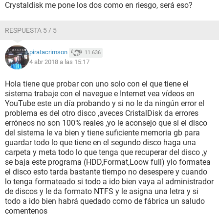
Crystaldisk me pone los dos como en riesgo, será eso?
RESPUESTA 5 / 5
piratacrimson
11.636
4 abr 2018 a las 15:17
Hola tiene que probar con uno solo con el que tiene el
sistema trabaje con el navegue e Internet vea vídeos en
YouTube este un día probando y si no le da ningún error el
problema es del otro disco ,aveces CristalDisk da errores
erróneos no son 100% reales ,yo le aconsejo que si el disco
del sistema le va bien y tiene suficiente memoria gb para
guardar todo lo que tiene en el segundo disco haga una
carpeta y meta todo lo que tenga que recuperar del disco ,y
se baja este programa (HDD,Format,Loow full) ylo formatea
el disco esto tarda bastante tiempo no desespere y cuando
lo tenga formateado si todo a ido bien vaya al administrador
de discos y le da formato NTFS y le asigna una letra y si
todo a ido bien habrá quedado como de fábrica un saludo
comentenos