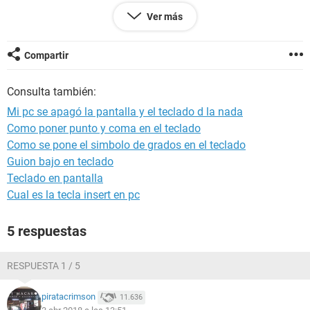
Ga 970 ud3
Ver más
HDD 1: 160gb
HDD 2: 320gb
Compartir
Consulta también:
Mi pc se apagó la pantalla y el teclado d la nada
Como poner punto y coma en el teclado
Como se pone el simbolo de grados en el teclado
Guion bajo en teclado
Teclado en pantalla
Cual es la tecla insert en pc
5 respuestas
RESPUESTA 1 / 5
piratacrimson
11.636