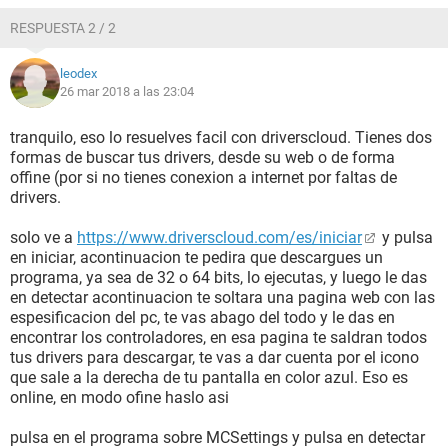
Monitor LG Philips LP140WH1-TLC6 [14" LCD]
RESPUESTA 2 / 2
Multimedia:
leodex
Adaptador de audio IDT 92HD81B1X @ Intel Cougar Point
26 mar 2018 a las 23:04
PCH - High Definition Audio Controller [B-2]
Adaptador de audio Intel Cougar Point HDMI @ Intel Cougar
Point PCH - High Definition Audio Controller [B-2]
tranquilo, eso lo resuelves facil con driverscloud. Tienes dos
formas de buscar tus drivers, desde su web o de forma
Almacenamiento:
offine (por si no tienes conexion a internet por faltas de
Controladora IDE Controladora ATA de serie AHCI 1.0
drivers.
estándar
Unidad de disco TOSHIBA MQ01ABD050 ATA Device (500
solo ve a
https://www.driverscloud.com/es/iniciar
y pulsa
GB, 5400 RPM, SATA-II)
en iniciar, acontinuacion te pedira que descargues un
Unidad óptica hp CDDVDW TS-L633R ATA Device
programa, ya sea de 32 o 64 bits, lo ejecutas, y luego le das
Estado SMART de los discos duros Aceptar
en detectar acontinuacion te soltara una pagina web con las
espesificacion del pc, te vas abago del todo y le das en
Particiones:
encontrar los controladores, en esa pagina te saldran todos
C: (NTFS) [ TRIAL VERSION ]
tus drivers para descargar, te vas a dar cuenta por el icono
D: (NTFS) 365.7 GB (365.6 GB libre)
que sale a la derecha de tu pantalla en color azul. Eso es
Tamaño total [ TRIAL VERSION ]
online, en modo ofine haslo asi
Entrada:
pulsa en el programa sobre MCSettings y pulsa en detectar