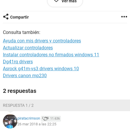
Ver más
Módulo de rendimiento 4.3.782-x64
Página principal
https://www.aida64.com/
Tipo de informe Asistente de informes [ TRIAL VERSION ]
Compartir
Equipo CHESUDAKA-PC
Generador CheSudaka
Consulta también:
Sistema operativo Microsoft Windows 7 Ultimate
6.1.7601.18409 (Win7 RTM)
Ayuda con mis drivers y controladores
Fecha 2018-03-26
Actualizar controladores
Hora 12:39
Instalar controladores no firmados windows 11
Dg41rq drivers
--------[ Resumen ]------------------------------------------------------------------------------
Asrock g41m-vs3 drivers windows 10
-----------------------
Drivers canon mp230
Equipo:
2 respuestas
Tipo de equipo ACPI x64-based PC (Mobile)
Sistema operativo Microsoft Windows 7 Ultimate
Service Pack del SO [ TRIAL VERSION ]
RESPUESTA 1 / 2
Internet Explorer 11.0.9600.17358 (IE 11.0.13)
DirectX DirectX 11.1
piratacrimson
11.636
Nombre del equipo CHESUDAKA-PC
26 mar 2018 a las 22:25
Nombre de usuario CheSudaka