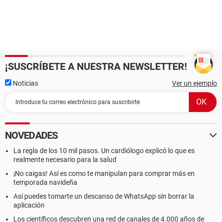
Identificador del chasis DMI [ TRIAL VERSION ]
Tipo de chasis DMI Notebook
--------[ DMI ]---------------------------------------------------------------------------------------
------------------
¡SUSCRÍBETE A NUESTRA NEWSLETTER!
[ BIOS ]
Noticias
Ver un ejemplo
Propiedades del BIOS:
Vendedor Insyde
Versión F.66
Fecha de salida 01/24/2013
NOVEDADES
Tamaño 2560 kB
Versión del BIOS del sistema 15.102
La regla de los 10 mil pasos. Un cardiólogo explicó lo que es
Versión de firmware de controladora integrada 9.76
realmente necesario para la salud
Dispositivos de arranque Floppy Disk, Hard Disk, CD-ROM
¡No caigas! Así es como te manipulan para comprar más en
Capacidades Flash BIOS, Shadow BIOS, Selectable Boot,
temporada navideña
EDD, BBS
Estándares compatibles DMI, ACPI, UEFI
Así puedes tomarte un descanso de WhatsApp sin borrar la
Capacidades de expansión PCI, USB
aplicación
Máquina virtual No
Los científicos descubren una red de canales de 4.000 años de