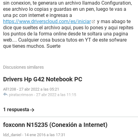
Teclado Teclado PS/2 estándar
sin conexion, te generara un archivo llamado Configuration,
Mouse Mouse compatible con HID
ese archivo lo copias y guardas en un pen, luego te vas a
Mouse Mouse compatible PS/2
una pc con internet e ingresas a
https://www.driverscloud.com/es/iniciar
y mas abago te
Red:
dice que sueltes el archivo aqui, pues lo pones y aqui repites
Dirección IP primaria [ TRIAL VERSION ]
los puntos de la forma online desde te soltara una pagina
Dirección MAC primaria CC-52-AF-57-06-C3
web.... Cualquier cosa busca tutos en YT de este sofware
Adaptador de red Broadcom 4313 802.11b/g/n (192. [ TRIAL
que tienes muchos. Suerte
VERSION ])
Adaptador de red Dispositivo Bluetooth (Red de área
personal)
Discusiones similares
Periféricos:
Drivers Hp G42 Notebook PC
Impresora Fax
Impresora Microsoft XPS Document Writer
All1208
-
27 abr 2022 a las 05:21
Controladora USB2 Intel Cougar Point PCH - USB EHCI #1
piratacrimson
-
27 abr 2022 a las 11:15
Controller [B-2]
Controladora USB2 Intel Cougar Point PCH - USB EHCI #2
1 respuesta
Controller [B-2]
Dispositivo USB Dispositivo compuesto USB
foxconn N15235 (Conexión a Internet)
Dispositivo USB Dispositivo de entrada USB
Dispositivo USB Generic Bluetooth Adapter
ldzl_daniel
-
14 ene 2016 a las 17:31