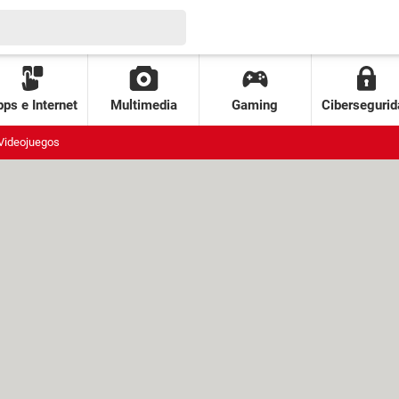
ps e Internet
Multimedia
Gaming
Cibersegurid
Videojuegos