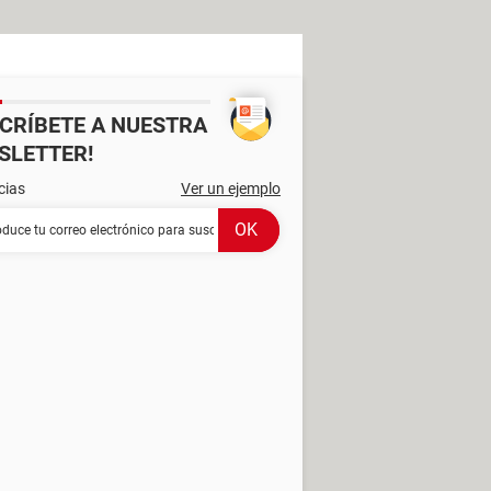
SCRÍBETE A NUESTRA
SLETTER!
cias
Ver un ejemplo