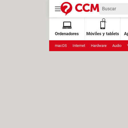
Ordenadores
Móviles y tablets
Ap
macOS
Internet
Hardware
Audio