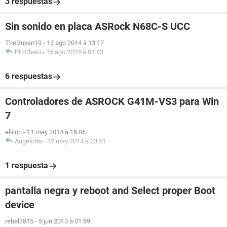
3 respuestas
Sin sonido en placa ASRock N68C-S UCC
TheDuvan19
-
13 ago 2014 à 13:17
PC-Clean
-
15 ago 2014 à 01:43
6 respuestas
Controladores de ASROCK G41M-VS3 para Win
7
ellilon
-
11 may 2014 à 16:06
Angelotte
-
12 may 2014 à 23:51
1 respuesta
pantalla negra y reboot and Select proper Boot
device
rebel7815
-
5 jun 2013 à 01:59