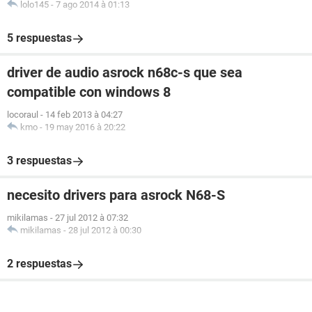
lolo145
-
7 ago 2014 à 01:13
5 respuestas
driver de audio asrock n68c-s que sea
compatible con windows 8
locoraul
-
14 feb 2013 à 04:27
kmo
-
19 may 2016 à 20:22
3 respuestas
necesito drivers para asrock N68-S
mikilamas
-
27 jul 2012 à 07:32
mikilamas
-
28 jul 2012 à 00:30
2 respuestas