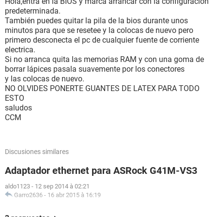
Hola,entra en la BIOS y marca arrancar con la configuración
predeterminada.
También puedes quitar la pila de la bios durante unos
minutos para que se resetee y la colocas de nuevo pero
primero desconecta el pc de cualquier fuente de corriente
electrica.
Si no arranca quita las memorias RAM y con una goma de
borrar lápices pasala suavemente por los conectores
y las colocas de nuevo.
NO OLVIDES PONERTE GUANTES DE LATEX PARA TODO
ESTO
saludos
CCM
Discusiones similares
Adaptador ethernet para ASRock G41M-VS3
aldo1123
-
12 sep 2014 à 02:21
Garro2636
-
16 abr 2015 à 16:19