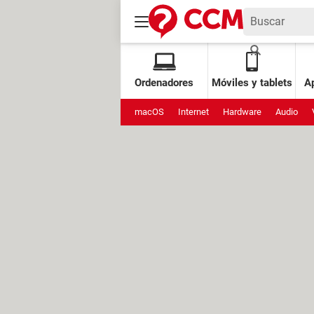
Ordenadores
Móviles y tablets
Ap
macOS
Internet
Hardware
Audio