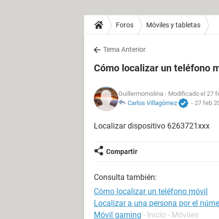
Foros
Móviles y tabletas
Tema Anterior
Cómo localizar un teléfono m
Guillermomolina
- Modificado el 27 f
Carlos Villagómez
-
27 feb 2
Localizar dispositivo 6263721xxx
Compartir
Consulta también:
Cómo localizar un teléfono móvil
Localizar a una persona por el númer
Móvil gaming
- Inicio - Móviles