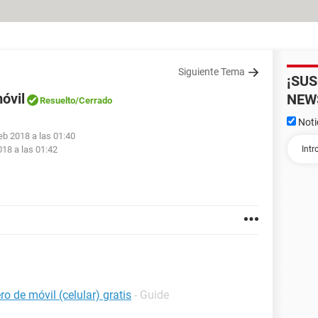
Siguiente Tema
¡SU
óvil
NEW
Resuelto
/Cerrado
Noti
eb 2018 a las 01:40
018 a las 01:42
o de móvil (celular) gratis
- Guide