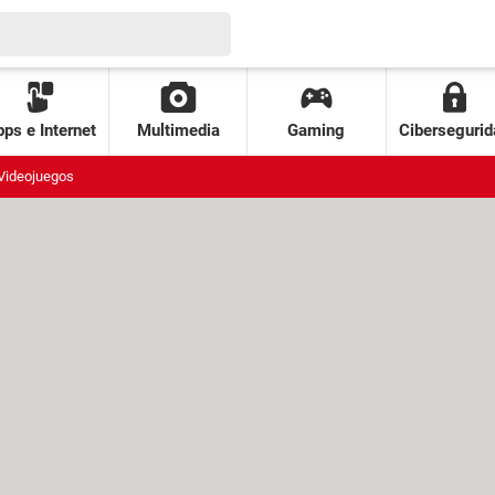
ps e Internet
Multimedia
Gaming
Cibersegurid
Videojuegos