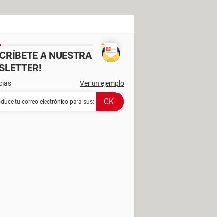
SCRÍBETE A NUESTRA
SLETTER!
cias
Ver un ejemplo