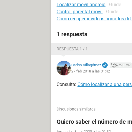
Localizar movil android
- Guide
Control parental movil
- Guide
Como recuperar videos borrados del
1 respuesta
RESPUESTA 1 / 1
Carlos Villagómez
278.797
27 feb 2018 a las 01:42
Consulta:
Cómo localizar a una pers
Discusiones similares
Quiero saber el número de m
Armando
-
8 abr 2020 a las 01:32