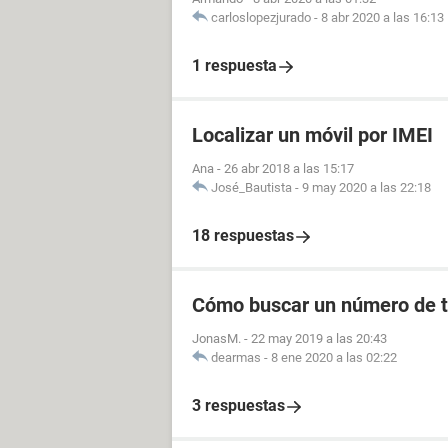
carloslopezjurado
-
8 abr 2020 a las 16:13
1 respuesta
Localizar un móvil por IMEI
Ana
-
26 abr 2018 a las 15:17
José_Bautista
-
9 may 2020 a las 22:18
18 respuestas
Cómo buscar un número de t
JonasM.
-
22 may 2019 a las 20:43
dearmas
-
8 ene 2020 a las 02:22
3 respuestas