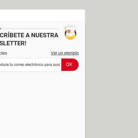
SCRÍBETE A NUESTRA
SLETTER!
cias
Ver un ejemplo