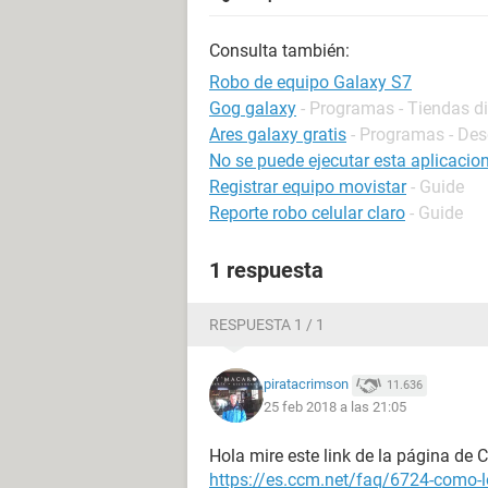
Consulta también:
Robo de equipo Galaxy S7
Gog galaxy
- Programas - Tiendas di
Ares galaxy gratis
- Programas - Des
No se puede ejecutar esta aplicacion
Registrar equipo movistar
- Guide
Reporte robo celular claro
- Guide
1 respuesta
RESPUESTA 1 / 1
piratacrimson
11.636
25 feb 2018 a las 21:05
Hola mire este link de la página de
https://es.ccm.net/faq/6724-como-lo