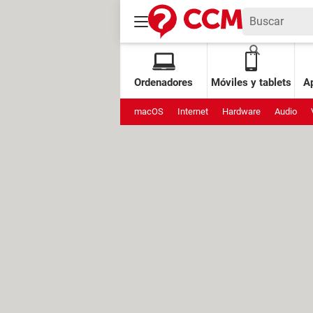
Ordenadores
Móviles y tablets
Ap
macOS
Internet
Hardware
Audio