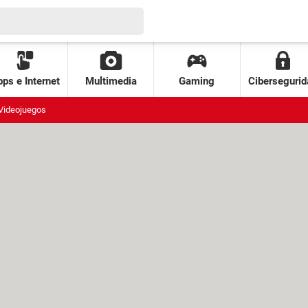
ps e Internet
Multimedia
Gaming
Cibersegurid
Videojuegos