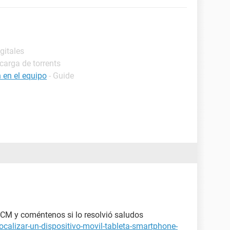
gitales
carga de torrents
 en el equipo
- Guide
 CCM y coméntenos si lo resolvió saludos
calizar-un-dispositivo-movil-tableta-smartphone-