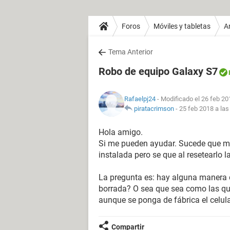
Foros
Móviles y tabletas
A
Tema Anterior
Robo de equipo Galaxy S7
Rafaelpj24
- Modificado el 26 feb 20
piratacrimson
-
25 feb 2018 a las
Hola amigo.
Si me pueden ayudar. Sucede que me
instalada pero se que al resetearlo l
La pregunta es: hay alguna manera d
borrada? O sea que sea como las que
aunque se ponga de fábrica el celul
Compartir