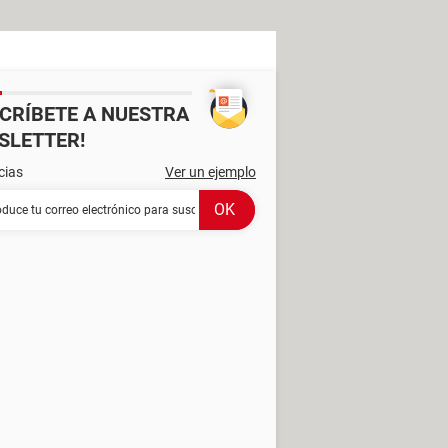
SCRÍBETE A NUESTRA
SLETTER!
cias
Ver un ejemplo