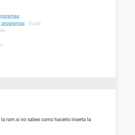
programas
n programas
- Guide
ide
de
 la ram.si no sabes como hacerlo inserta la