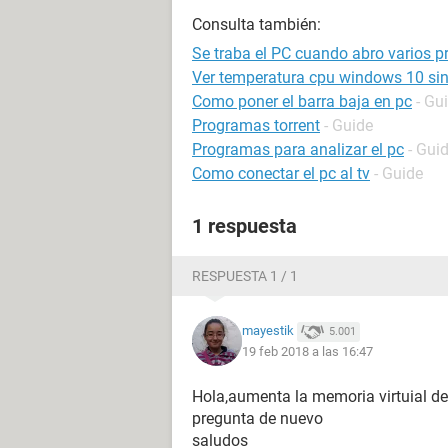
Consulta también:
Se traba el PC cuando abro varios 
Ver temperatura cpu windows 10 si
Como poner el barra baja en pc
- Gu
Programas torrent
- Guide
Programas para analizar el pc
- Gui
Como conectar el pc al tv
- Guide
1 respuesta
RESPUESTA 1 / 1
mayestik
5.001
19 feb 2018 a las 16:47
Hola,aumenta la memoria virtuial de
pregunta de nuevo
saludos