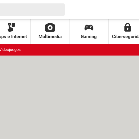
ps e Internet
Multimedia
Gaming
Cibersegurid
Videojuegos