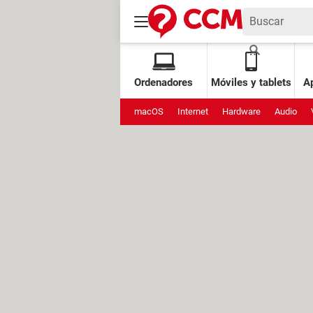
Ordenadores
Móviles y tablets
Ap
macOS
Internet
Hardware
Audio