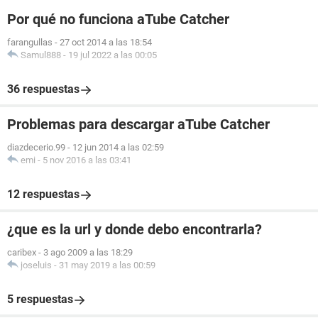
Por qué no funciona aTube Catcher
farangullas
-
27 oct 2014 a las 18:54
Samul888
-
19 jul 2022 a las 00:05
36 respuestas
Problemas para descargar aTube Catcher
diazdecerio.99
-
12 jun 2014 a las 02:59
emi
-
5 nov 2016 a las 03:41
12 respuestas
¿que es la url y donde debo encontrarla?
caribex
-
3 ago 2009 a las 18:29
joseluis
-
31 may 2019 a las 00:59
5 respuestas