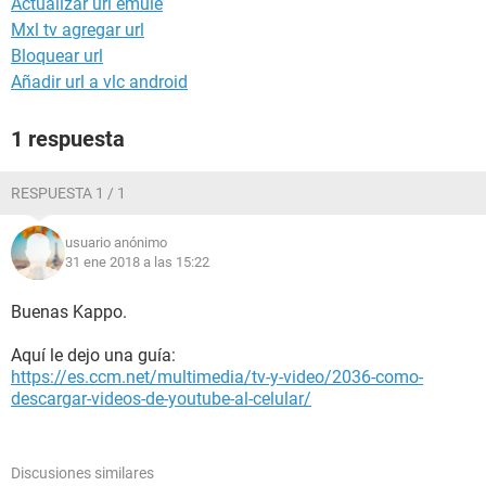
Actualizar url emule
Mxl tv agregar url
Bloquear url
Añadir url a vlc android
1 respuesta
RESPUESTA 1 / 1
usuario anónimo
31 ene 2018 a las 15:22
Buenas Kappo.
Aquí le dejo una guía:
https://es.ccm.net/multimedia/tv-y-video/2036-como-
descargar-videos-de-youtube-al-celular/
Discusiones similares