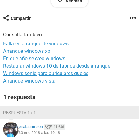
Ver más
archivo: \\windows\\sytem32\\winload.exe
estado: 0xc000000f
informacion: no se puede cargar la entrada seleccionada por
Compartir
que la aplicacion no se encuentra o esta dañada
Consulta también:
¡alguien puede ayudarme, por favor! ¿Que puedo hacer?
Falla en arranque de windows
Arranque windows xp
En que año se creo windows
Restaurar windows 10 de fabrica desde arranque
Windows sonic para auriculares que es
Arranque windows vista
1 respuesta
RESPUESTA 1 / 1
piratacrimson
11.636
30 ene 2018 a las 19:48