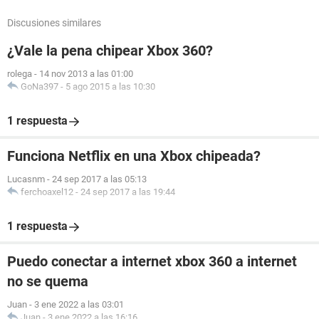
Discusiones similares
¿Vale la pena chipear Xbox 360?
rolega
-
14 nov 2013 a las 01:00
GoNa397
-
5 ago 2015 a las 10:30
1 respuesta
Funciona Netflix en una Xbox chipeada?
Lucasnm
-
24 sep 2017 a las 05:13
ferchoaxel12
-
24 sep 2017 a las 19:44
1 respuesta
Puedo conectar a internet xbox 360 a internet
no se quema
Juan
-
3 ene 2022 a las 03:01
Juan
-
3 ene 2022 a las 16:16