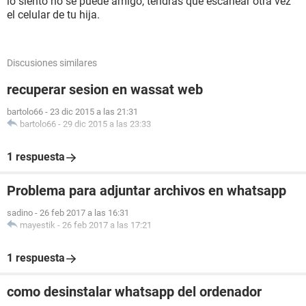
lo siento no se puede amigo, tendras que escanear otra vez
el celular de tu hija.
Discusiones similares
recuperar sesion en wassat web
bartolo66
-
23 dic 2015 a las 21:31
bartolo66
-
29 dic 2015 a las 23:33
1 respuesta
Problema para adjuntar archivos en whatsapp
sadino
-
26 feb 2017 a las 16:31
mayestik
-
26 feb 2017 a las 17:21
1 respuesta
como desinstalar whatsapp del ordenador