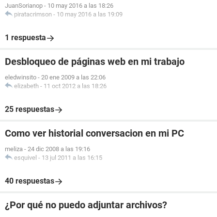
JuanSorianop
-
10 may 2016 a las 18:26
piratacrimson
-
10 may 2016 a las 19:09
1 respuesta
Desbloqueo de páginas web en mi trabajo
eledwinsito
-
20 ene 2009 a las 22:06
elizabeth
-
11 oct 2012 a las 18:26
25 respuestas
Como ver historial conversacion en mi PC
meliza
-
24 dic 2008 a las 19:16
esquivel
-
13 jul 2011 a las 16:15
40 respuestas
¿Por qué no puedo adjuntar archivos?