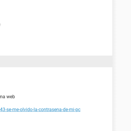
e
sma web
43-se-me-olvido-la-contrasena-de-mi-pc