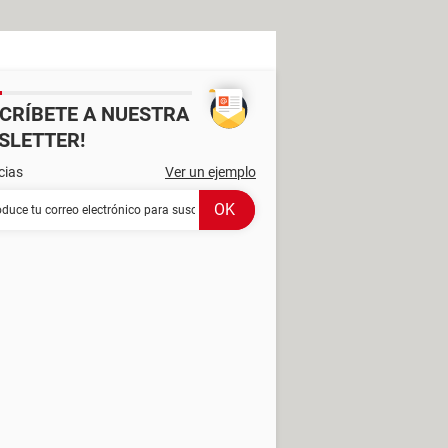
SCRÍBETE A NUESTRA
SLETTER!
cias
Ver un ejemplo