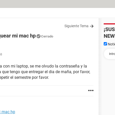
Siguiente Tema
¡SU
quear mi mac hp
NEW
Cerrado
Noti
1
58
 con mi laptop, se me olvudo la contraseña y la
 que tengo que entregar el dia de maña, por favor,
etir el semestre por favor.
i mac hp