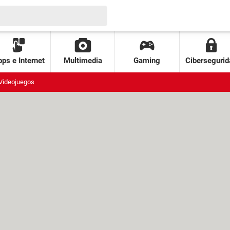
ps e Internet
Multimedia
Gaming
Cibersegurid
Videojuegos