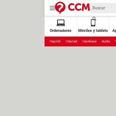
Ordenadores
Móviles y tablets
Ap
macOS
Internet
Hardware
Audio