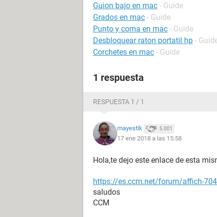
Guion bajo en mac
- Guide
Grados en mac
- Guide
Punto y coma en mac
- Guide
Desbloquear raton portatil hp
- Guid
Corchetes en mac
- Guide
1 respuesta
RESPUESTA 1 / 1
mayestik
5.001
17 ene 2018 a las 15:58
Hola,te dejo este enlace de esta mi
https://es.ccm.net/forum/affich-704
saludos
CCM