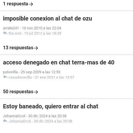
1 respuesta
imposible conexion al chat de ozu
arrate241
-
10 nov 2010 a las 22:04
the end
-
15 jul 2012 a las 18:39
13 respuestas
acceso denegado en chat terra-mas de 40
polvorilla
-
25 sep 2009 a las 12:59
casadosevilla
-
21 ene 2021 a las 13:57
50 respuestas
Estoy baneado, quiero entrar al chat
JohannaDcol
-
30 dic 2024 a las 20:38
JohannaDcol
-
30 dic 2024 a las 20:38