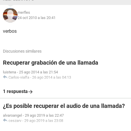
merfles
24 oct 2010 a las 20:41
verbos
Discusiones similares
Recuperar grabación de una llamada
luistena
-
25 ago 2014 a las 21:54
Carlos-vialfa
-
26 ago 2014 a las 04:13
1 respuesta
¿Es posible recuperar el audio de una llamada?
alvaroangel
-
29 ago 2019 a las 22:47
ceszarv
-
29 ago 2019 a las 23:08