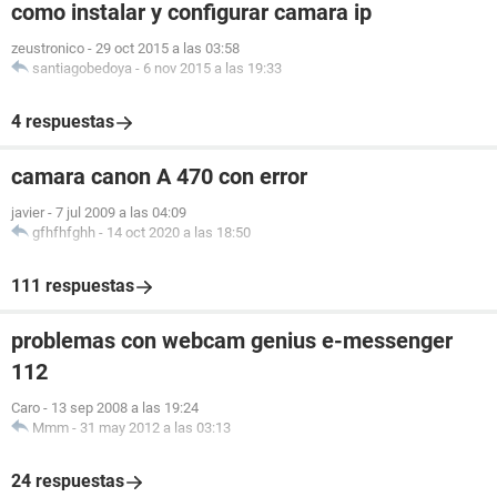
como instalar y configurar camara ip
zeustronico
-
29 oct 2015 a las 03:58
santiagobedoya
-
6 nov 2015 a las 19:33
4 respuestas
camara canon A 470 con error
javier
-
7 jul 2009 a las 04:09
gfhfhfghh
-
14 oct 2020 a las 18:50
111 respuestas
problemas con webcam genius e-messenger
112
Caro
-
13 sep 2008 a las 19:24
Mmm
-
31 may 2012 a las 03:13
24 respuestas