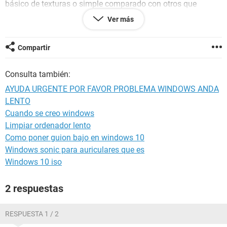
básico de texturas o simple comparado con otros que
jugaba. El CSGO me andaba perfecto y lo jugaba con
Ver más
gráficos ultra y en 1920x1080. En el día de ayer volví a jugar
luego de no usarla por 6 meses y va fatal. Me va lageado y
no tengo descargando nada, ni en 1280x720 me va bien, se
Compartir
me ve trabado, como pasa en otros juegos como el Sims 4 y
antes los jugaba a todos en 1920x1080 y graficos a full.
Consulta también:
Sinceramente no se que le paso a mi computadora pero
anda muy mal. Si alguien me puede recomendar algo se los
AYUDA URGENTE POR FAVOR PROBLEMA WINDOWS ANDA
agradecería. Descargue y use antivirus y ccleaner pero sigue
LENTO
andando igual. Gracias y espero alguna solución.
Cuando se creo windows
Limpiar ordenador lento
Como poner guion bajo en windows 10
Windows sonic para auriculares que es
Windows 10 iso
2 respuestas
RESPUESTA 1 / 2