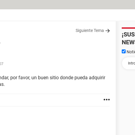
Siguiente Tema
¡SU
NEW
o
Noti
07
dar, por favor, un buen sitio donde pueda adquirir
as.