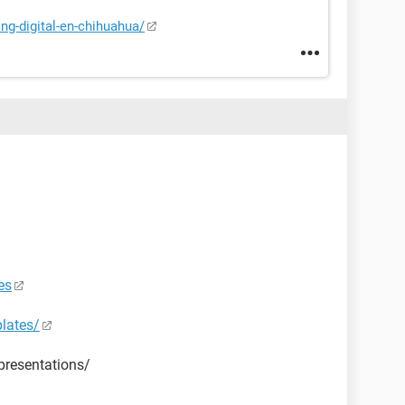
g-digital-en-chihuahua/
es
lates/
resentations/