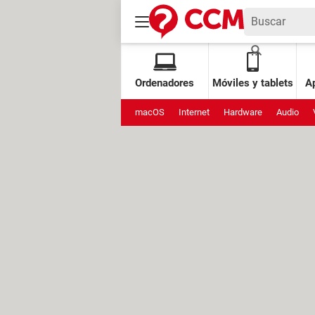
Ordenadores
Móviles y tablets
Ap
macOS
Internet
Hardware
Audio