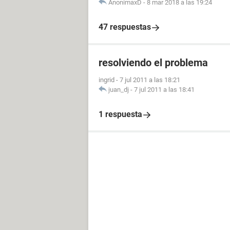
AnonimaxD
-
8 mar 2018 a las 19:24
47 respuestas
resolviendo el problema
ingrid
-
7 jul 2011 a las 18:21
juan_dj
-
7 jul 2011 a las 18:41
1 respuesta