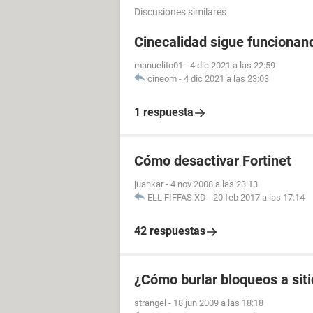
Discusiones similares
Cinecalidad sigue funcionando
manuelito01
-
4 dic 2021 a las 22:59
cineom
-
4 dic 2021 a las 23:03
1 respuesta
Cómo desactivar Fortinet
juankar
-
4 nov 2008 a las 23:13
ELL FIFFAS XD
-
20 feb 2017 a las 17:14
42 respuestas
¿Cómo burlar bloqueos a sit
strangel
-
18 jun 2009 a las 18:18