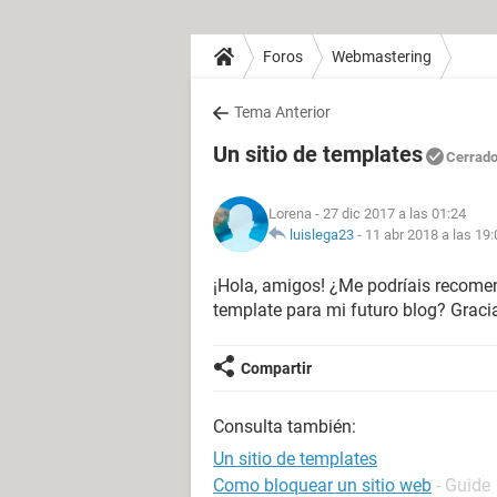
Foros
Webmastering
Tema Anterior
Un sitio de templates
Cerrad
Lorena
- 27 dic 2017 a las 01:24
luislega23
-
11 abr 2018 a las 19:
¡Hola, amigos! ¿Me podríais recomen
template para mi futuro blog? Graci
Compartir
Consulta también:
Un sitio de templates
Como bloquear un sitio web
- Guide