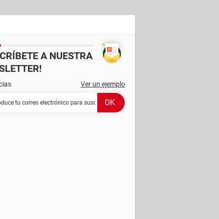
SCRÍBETE A NUESTRA
SLETTER!
cias
Ver un ejemplo