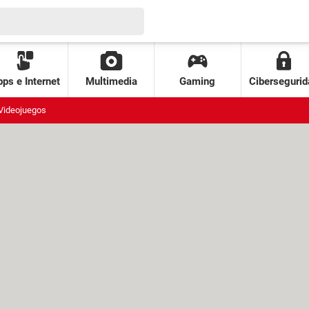
ps e Internet
Multimedia
Gaming
Cibersegurid
Videojuegos