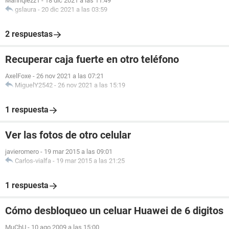
Manriqiezz1
-
18 dic 2021 a las 11:49
gslaura
-
20 dic 2021 a las 03:59
2 respuestas
Recuperar caja fuerte en otro teléfono
AxelFoxe
-
26 nov 2021 a las 07:21
MiguelY2542
-
26 nov 2021 a las 15:19
1 respuesta
Ver las fotos de otro celular
javieromero
-
19 mar 2015 a las 09:01
Carlos-vialfa
-
19 mar 2015 a las 21:25
1 respuesta
Cómo desbloqueo un celuar Huawei de 6 digitos
MuChU
-
10 ago 2009 a las 15:00