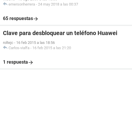
emersonherrera
-
24 may 2018 a las 00:37
65 respuestas
Clave para desbloquear un teléfono Huawei
roltejc
-
16 feb 2015 a las 18:56
Carlos-vialfa
-
16 feb 2015 a las 21:20
1 respuesta