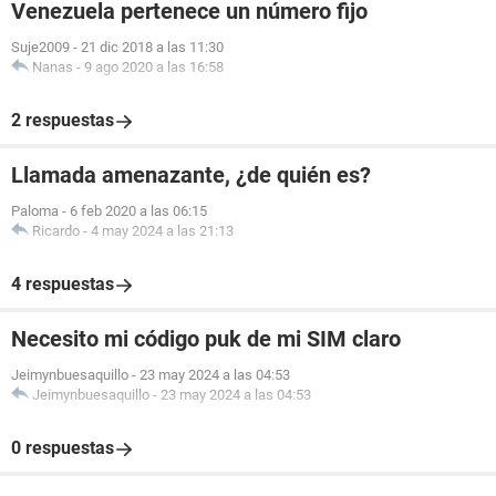
Venezuela pertenece un número fijo
Suje2009
-
21 dic 2018 a las 11:30
Nanas
-
9 ago 2020 a las 16:58
2 respuestas
Llamada amenazante, ¿de quién es?
Paloma
-
6 feb 2020 a las 06:15
Ricardo
-
4 may 2024 a las 21:13
4 respuestas
Necesito mi código puk de mi SIM claro
Jeimynbuesaquillo
-
23 may 2024 a las 04:53
Jeimynbuesaquillo
-
23 may 2024 a las 04:53
0 respuestas