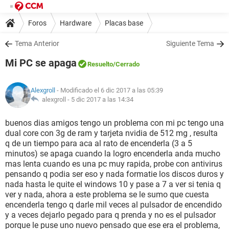
Foros
Hardware
Placas base
Tema Anterior
Siguiente Tema
Mi PC se apaga
Resuelto
/Cerrado
Alexgroll
- Modificado el 6 dic 2017 a las 05:39
alexgroll -
5 dic 2017 a las 14:34
buenos dias amigos tengo un problema con mi pc tengo una
dual core con 3g de ram y tarjeta nvidia de 512 mg , resulta
q de un tiempo para aca al rato de encenderla (3 a 5
minutos) se apaga cuando la logro encenderla anda mucho
mas lenta cuando es una pc muy rapida, probe con antivirus
pensando q podia ser eso y nada formatie los discos duros y
nada hasta le quite el windows 10 y pase a 7 a ver si tenia q
ver y nada, ahora a este problema se le sumo que cuesta
encenderla tengo q darle mil veces al pulsador de encendido
y a veces dejarlo pegado para q prenda y no es el pulsador
porque le puse uno nuevo pensado que ese era el problema,