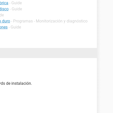
brica
- Guide
disco
- Guide
ide
o duro
- Programas - Monitorización y diagnóstico
tones
- Guide
ds de instalación.