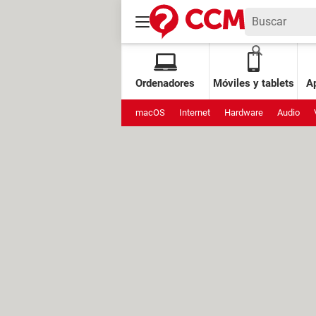
Ordenadores
Móviles y tablets
Ap
macOS
Internet
Hardware
Audio