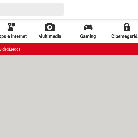
ps e Internet
Multimedia
Gaming
Cibersegurid
Videojuegos