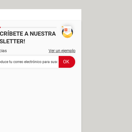
SCRÍBETE A NUESTRA
SLETTER!
cias
Ver un ejemplo