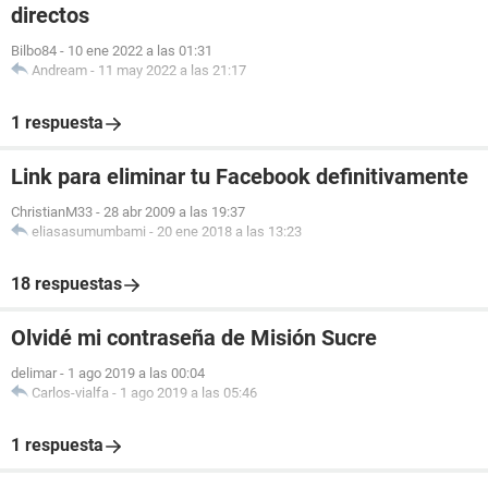
directos
Bilbo84
-
10 ene 2022 a las 01:31
Andream
-
11 may 2022 a las 21:17
1 respuesta
Link para eliminar tu Facebook definitivamente
ChristianM33
-
28 abr 2009 a las 19:37
eliasasumumbami
-
20 ene 2018 a las 13:23
18 respuestas
Olvidé mi contraseña de Misión Sucre
delimar
-
1 ago 2019 a las 00:04
Carlos-vialfa
-
1 ago 2019 a las 05:46
1 respuesta