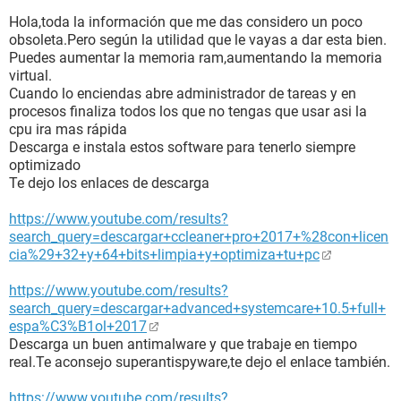
Hola,toda la información que me das considero un poco
obsoleta.Pero según la utilidad que le vayas a dar esta bien.
Puedes aumentar la memoria ram,aumentando la memoria
virtual.
Cuando lo enciendas abre administrador de tareas y en
procesos finaliza todos los que no tengas que usar asi la
cpu ira mas rápida
Descarga e instala estos software para tenerlo siempre
optimizado
Te dejo los enlaces de descarga
https://www.youtube.com/results?
search_query=descargar+ccleaner+pro+2017+%28con+licen
cia%29+32+y+64+bits+limpia+y+optimiza+tu+pc
https://www.youtube.com/results?
search_query=descargar+advanced+systemcare+10.5+full+
espa%C3%B1ol+2017
Descarga un buen antimalware y que trabaje en tiempo
real.Te aconsejo superantispyware,te dejo el enlace también.
https://www.youtube.com/results?