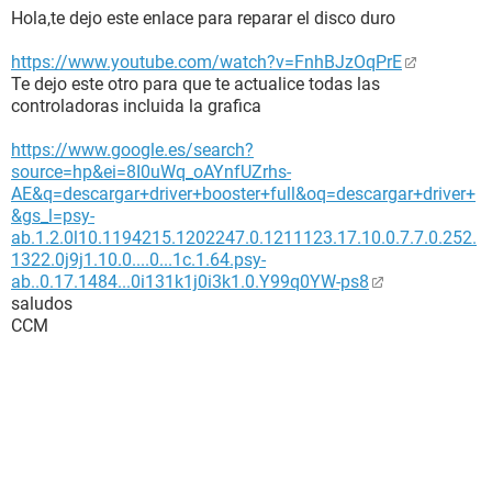
Hola,te dejo este enlace para reparar el disco duro
https://www.youtube.com/watch?v=FnhBJzOqPrE
Te dejo este otro para que te actualice todas las
controladoras incluida la grafica
https://www.google.es/search?
source=hp&ei=8I0uWq_oAYnfUZrhs-
AE&q=descargar+driver+booster+full&oq=descargar+driver+
&gs_l=psy-
ab.1.2.0l10.1194215.1202247.0.1211123.17.10.0.7.7.0.252.
1322.0j9j1.10.0....0...1c.1.64.psy-
ab..0.17.1484...0i131k1j0i3k1.0.Y99q0YW-ps8
saludos
CCM