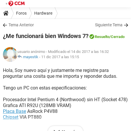
Foros
Hardware
Tema Anterior
Siguiente Tema
¿Me funcionará bien Windows 7?
Resuelto
/Cerrado
usuario anónimo
- Modificado el 14 dic 2017 a las 16:32
mayestik
-
11 dic 2017 a las 15:15
Hola, Soy nuevo aquí y justamente me registre para
preguntar una cosita que me importa y reponder dudas.
Tengo un PC con estas especificaciones:
Procesador Intel Pentium 4 (Northwood) sin HT (Socket 478)
Grafica ATI R92U (128MB VRAM)
Placa Base
AsRock P4V88
Chipset
VIA PT880
Ustedes creen que me ira bien un Windows 7 Ultimate?