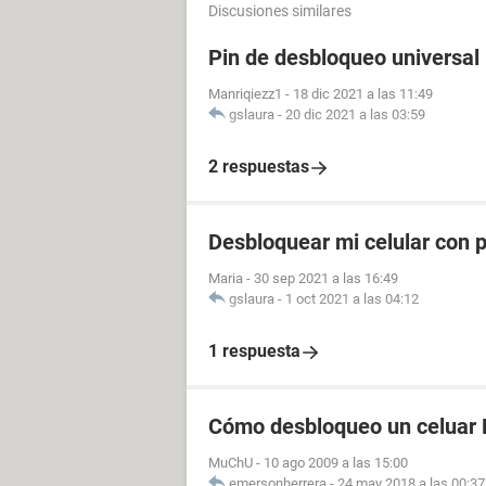
Discusiones similares
Pin de desbloqueo universal
Manriqiezz1
-
18 dic 2021 a las 11:49
gslaura
-
20 dic 2021 a las 03:59
2 respuestas
Desbloquear mi celular con p
Maria
-
30 sep 2021 a las 16:49
gslaura
-
1 oct 2021 a las 04:12
1 respuesta
Cómo desbloqueo un celuar 
MuChU
-
10 ago 2009 a las 15:00
emersonherrera
-
24 may 2018 a las 00:37