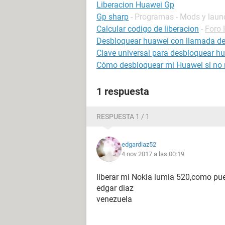
Liberacion Huawei Gp
Gp sharp
- Programas - Mods y laun
Calcular codigo de liberacion
-
Foro
Desbloquear huawei con llamada d
Clave universal para desbloquear h
Cómo desbloquear mi Huawei si no r
1 respuesta
RESPUESTA 1 / 1
edgardiaz52
4 nov 2017 a las 00:19
liberar mi Nokia lumia 520,como pu
edgar diaz
venezuela