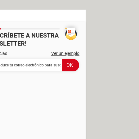
SCRÍBETE A NUESTRA
SLETTER!
cias
Ver un ejemplo