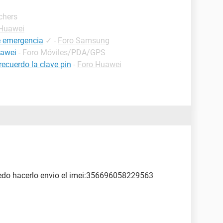
chers
 Huawei
e emergencia
✓
-
Foro Samsung
uawei
-
Foro Móviles/PDA/GPS
ecuerdo la clave pin
-
Foro Huawei
edo hacerlo envio el imei:356696058229563