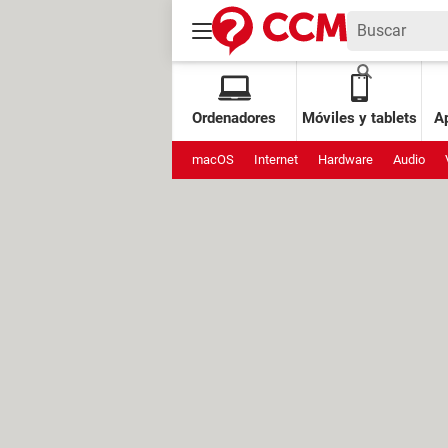
Ordenadores
Móviles y tablets
Ap
macOS
Internet
Hardware
Audio