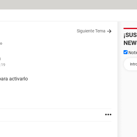
Siguiente Tema
¡SU
NEW
do
Noti
3
:19
ara activarlo