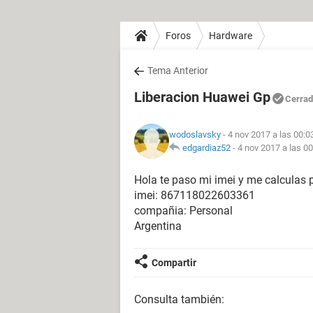
Foros
Hardware
Tema Anterior
Liberacion Huawei Gp
Cerra
wodoslavsky
- 4 nov 2017 a las 00:0
edgardiaz52
-
4 nov 2017 a las 00
Hola te paso mi imei y me calculas p
imei: 867118022603361
compañia: Personal
Argentina
Compartir
Consulta también: