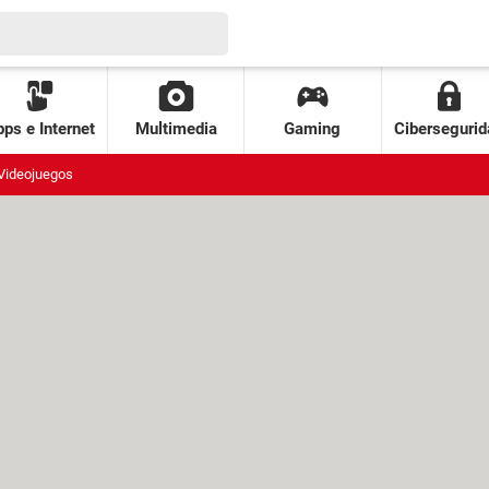
ps e Internet
Multimedia
Gaming
Cibersegurid
Videojuegos