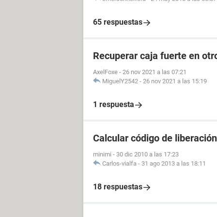
65 respuestas
Recuperar caja fuerte en otr
AxelFoxe
-
26 nov 2021 a las 07:21
MiguelY2542
-
26 nov 2021 a las 15:19
1 respuesta
Calcular código de liberación
minimi
-
30 dic 2010 a las 17:23
Carlos-vialfa
-
31 ago 2013 a las 18:11
18 respuestas