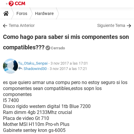
Foros
Hardware
Tema Anterior
Siguiente Tema
Como hago para saber si mis componentes son
compatibles???
Cerrado
Tu_Otaku_Senpai
- 3 nov 2017 a las 17:01
Shadowind30
-
3 nov 2017 a las 17:21
es que quiero armar una compu pero no estoy seguro si los
componentes sean compatibles,estos sopn los
componentes
I5 7400
Disco rígido western digital 1tb Blue 7200
Ram dimm 4gb 2133Mhz crucial
Placa de video Gt 710
Mother MSI H110m Pro-vh Plus
Gabinete sentey kron gs-6005