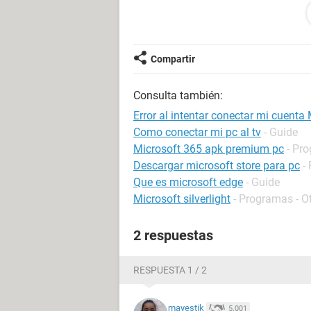
Ya intente formateando mi pc resta
nose si sera un problema de servi
AGRADECERIA DEMASIADO!
Compartir
Muchas gracias
Consulta también:
Error al intentar conectar mi cuenta
Como conectar mi pc al tv
- Guide
Microsoft 365 apk premium pc
- Pr
Descargar microsoft store para pc
-
Que es microsoft edge
- Guide
Microsoft silverlight
- Programas - O
2 respuestas
RESPUESTA 1 / 2
mayestik
5.001