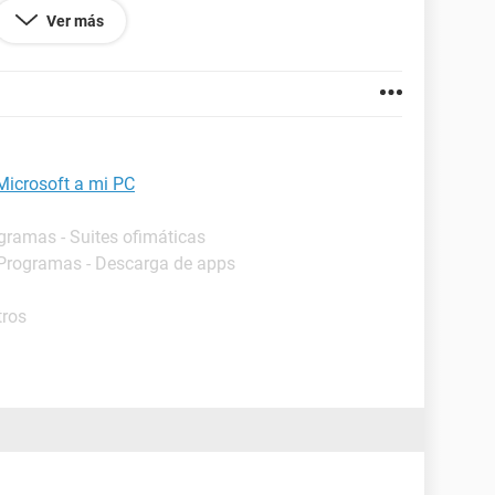
urandola completa 2 veces y aun no funciona
Ver más
dores pero porfavor AYUDENME SE LOS
 Microsoft a mi PC
ogramas - Suites ofimáticas
 Programas - Descarga de apps
tros