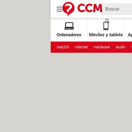
Ordenadores
Móviles y tablets
Ap
macOS
Internet
Hardware
Audio