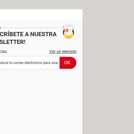
SCRÍBETE A NUESTRA
SLETTER!
cias
Ver un ejemplo