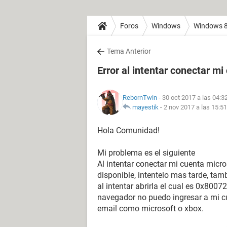
Foros
Windows
Windows 
Tema Anterior
Error al intentar conectar m
RebornTwin
- 30 oct 2017 a las 04:3
mayestik
-
2 nov 2017 a las 15:51
Hola Comunidad!
Mi problema es el siguiente
Al intentar conectar mi cuenta micro
disponible, intentelo mas tarde, ta
al intentar abrirla el cual es 0x8007
navegador no puedo ingresar a mi cu
email como microsoft o xbox.