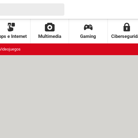
ps e Internet
Multimedia
Gaming
Cibersegurid
Videojuegos